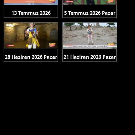
13 Temmuz 2026
5 Temmuz 2026 Pazar
Pazartesi
28 Haziran 2026 Pazar
21 Haziran 2026 Pazar