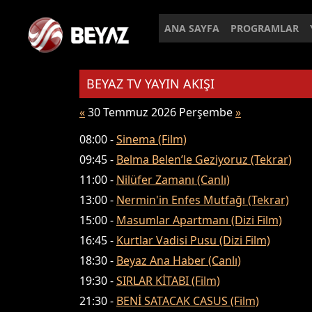
ANA SAYFA
PROGRAMLAR
BEYAZ TV YAYIN AKIŞI
«
30 Temmuz 2026 Perşembe
»
08:00 -
Sinema (Film)
09:45 -
Belma Belen’le Geziyoruz (Tekrar)
11:00 -
Nilüfer Zamanı (Canlı)
13:00 -
Nermin'in Enfes Mutfağı (Tekrar)
15:00 -
Masumlar Apartmanı (Dizi Film)
16:45 -
Kurtlar Vadisi Pusu (Dizi Film)
18:30 -
Beyaz Ana Haber (Canlı)
19:30 -
SIRLAR KİTABI (Film)
21:30 -
BENİ SATACAK CASUS (Film)