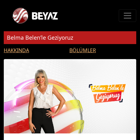
Belma Belen’le Geziyoruz
HAKKINDA
BÖLÜMLER
Yurdumuzun güzel köşeleri; tarihi, doğası ,yöresel