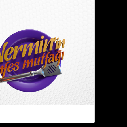
en sevilen şefi Nermin Öztürk'ün sunumuyla