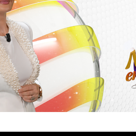
ern, yöresel sofralar... Nermin'in Enfes Mutfağı, Türkiye'nin 