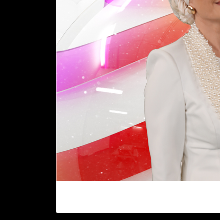
Pratik, hesaplı, sağlıklı lezzetler, şık, mod
hafta içi her gün 11.00'da Beyaz TV'de!