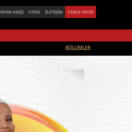
YAYIN AKIŞI
UYDU
İLETİŞİM
CANLI YAYIN
BÖLÜMLER