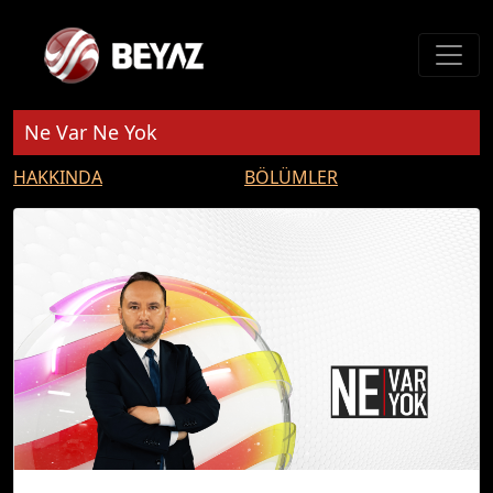
Ne Var Ne Yok
HAKKINDA
BÖLÜMLER
Güncel, tarih, din, siyaset ve sanat... Türker Akıncı her