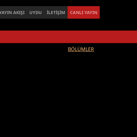
YAYIN AKIŞI
UYDU
İLETİŞİM
CANLI YAYIN
BÖLÜMLER