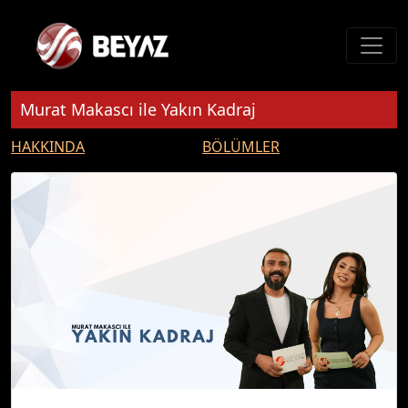
Murat Makascı ile Yakın Kadraj
HAKKINDA
BÖLÜMLER
Her cumartesi 11.00'de Beyaz TV ekranlarında Murat