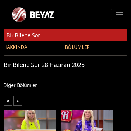
Bir Bilene Sor
HAKKINDA
BÖLÜMLER
Bir Bilene Sor 28 Haziran 2025
Diğer Bölümler
«
»